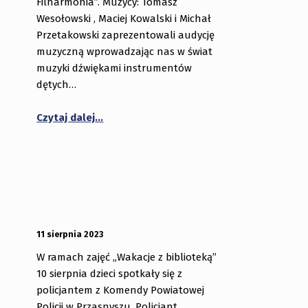
Filharmonia”. Muzycy: Tomasz
Wesołowski , Maciej Kowalski i Michał
Przetakowski zaprezentowali audycję
muzyczną wprowadzając nas w świat
muzyki dźwiękami instrumentów
dętych…
“Zakończenie wakacji z biblioteką”
Czytaj dalej
…
gminie Przasnysz za nami”
OPUBLIKOWANY:
DODANY PRZEZ:
11 sierpnia 2023
bibliotekabogate
W ramach zajęć „Wakacje z biblioteką”
10 sierpnia dzieci spotkały się z
policjantem z Komendy Powiatowej
Policji w Przasnyszu. Policjant