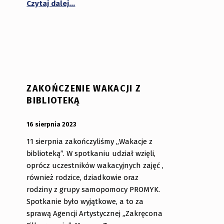
Czytaj dalej
…
ZAKOŃCZENIE WAKACJI Z
BIBLIOTEKĄ
OPUBLIKOWANY:
DODANY PRZEZ:
16 sierpnia 2023
bibliotekabogate
11 sierpnia zakończyliśmy „Wakacje z
biblioteką”. W spotkaniu udział wzięli,
oprócz uczestników wakacyjnych zajęć ,
również rodzice, dziadkowie oraz
rodziny z grupy samopomocy PROMYK.
Spotkanie było wyjątkowe, a to za
sprawą Agencji Artystycznej ,,Zakręcona