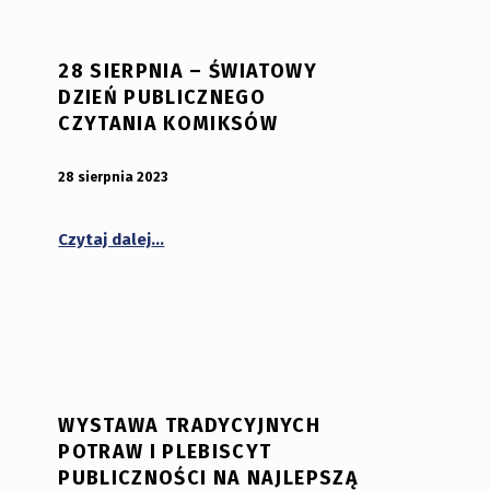
28 SIERPNIA – ŚWIATOWY
DZIEŃ PUBLICZNEGO
CZYTANIA KOMIKSÓW
 8 września 2023 | godz. 19:30”
OPUBLIKOWANY:
DODANY PRZEZ:
28 sierpnia 2023
bibliotekabogate
“28 sierpnia – Światowy Dzień Publiczneg
Czytaj dalej
…
WYSTAWA TRADYCYJNYCH
POTRAW I PLEBISCYT
PUBLICZNOŚCI NA NAJLEPSZĄ