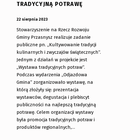
TRADYCYJNĄ POTRAWĘ
OPUBLIKOWANY:
DODANY PRZEZ:
22 sierpnia 2023
bibliotekabogate
Stowarzyszenie na Rzecz Rozwoju
Gminy Przasnysz realizuje zadanie
publiczne pn. „Kultywowanie tradycji
kulinarnych i zwyczajów świątecznych”.
zin Fredericka Forsytha (1938-) – brytyjskiego pisarza, autora 
Jednym z działań w projekcie jest
„Wystawa tradycyjnych potraw”.
Podczas wydarzenia „Odjazdowa
Gmina” zorganizowało wystawę, na
którą złożyły się: prezentacja
wystawców, degustacja i plebiscyt
publiczności na najlepszą tradycyjną
potrawę. Celem organizacji wystawy
była promocja tradycyjnych potraw i
produktów regionalnych,…
“Wystawa tradycyjnych potraw i plebiscyt 