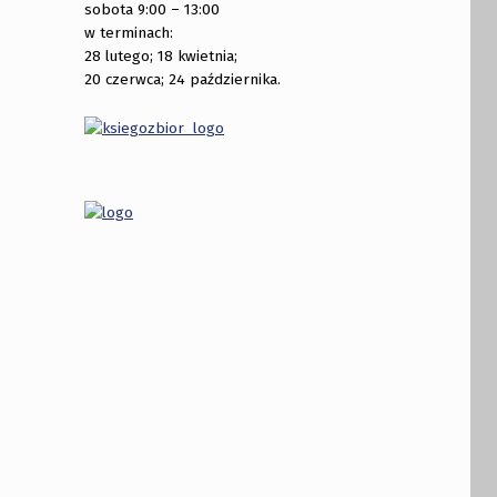
sobota 9:00 – 13:00
w terminach:
28 lutego; 18 kwietnia;
20 czerwca; 24 października.
powieści sensacyjnych i thrillerów.”
publiczności na najlepszą tradycyjną potrawę”