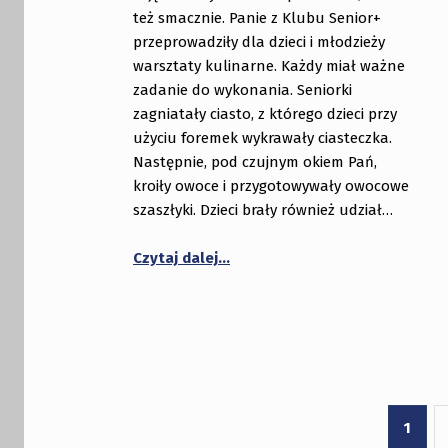
też smacznie. Panie z Klubu Senior+
przeprowadziły dla dzieci i młodzieży
warsztaty kulinarne. Każdy miał ważne
zadanie do wykonania. Seniorki
zagniatały ciasto, z którego dzieci przy
użyciu foremek wykrawały ciasteczka.
Następnie, pod czujnym okiem Pań,
kroiły owoce i przygotowywały owocowe
szaszłyki. Dzieci brały również udział…
Czytaj dalej…
1