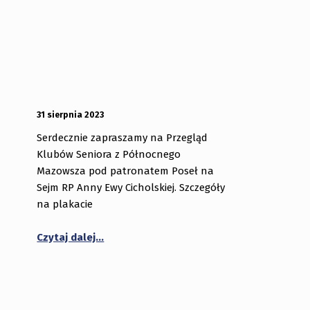
OPUBLIKOWANY:
DODANY PRZEZ:
31 sierpnia 2023
bibliotekabogate
Serdecznie zapraszamy na Przegląd
Klubów Seniora z Północnego
Mazowsza pod patronatem Poseł na
Sejm RP Anny Ewy Cicholskiej. Szczegóły
na plakacie
Czytaj dalej…