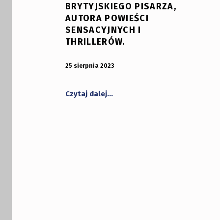
BRYTYJSKIEGO PISARZA,
AUTORA POWIEŚCI
SENSACYJNYCH I
THRILLERÓW.
OPUBLIKOWANY:
DODANY PRZEZ:
25 sierpnia 2023
bibliotekabogate
“25 sierpnia – 85. rocznica urod
Czytaj dalej
…