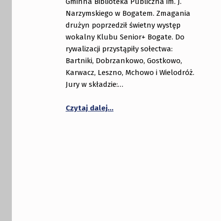
Gminna Biblioteka Publiczna im. J.
Narzymskiego w Bogatem. Zmagania
drużyn poprzedził świetny występ
wokalny Klubu Senior+ Bogate. Do
rywalizacji przystąpiły sołectwa:
Bartniki, Dobrzankowo, Gostkowo,
Karwacz, Leszno, Mchowo i Wielodróż.
Jury w składzie:…
“Dziesiąta edycja Sołtysiady w 
Czytaj dalej
…