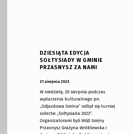
DZIESIĄTA EDYCJA
SOŁTYSIADY W GMINIE
PRZASNYSZ ZA NAMI
OPUBLIKOWANY:
DODANY PRZEZ:
21 sierpnia 2023
bibliotekabogate
W niedzielę, 20 sierpnia podczas
wydarzenia kulturalnego pn.
„Odjazdowa Gmina” odbył się turniej
sołectw „Sołtysiada 2023”.
Organizatorami byli Wójt Gminy
Przasnysz Grażyna Wróblewska i