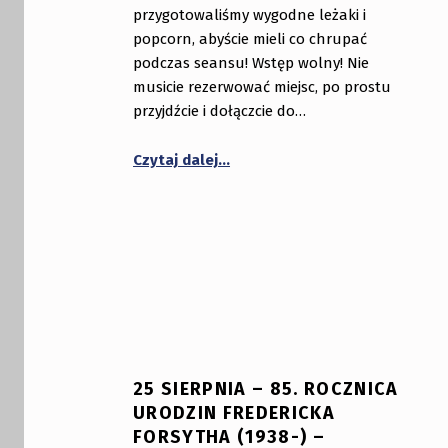
przygotowaliśmy wygodne leżaki i
popcorn, abyście mieli co chrupać
podczas seansu! Wstęp wolny! Nie
musicie rezerwować miejsc, po prostu
przyjdźcie i dołączcie do…
“Zapraszamy na film: SZEF ROKU,
Czytaj dalej
…
25 SIERPNIA – 85. ROCZNICA
URODZIN FREDERICKA
FORSYTHA (1938-) –