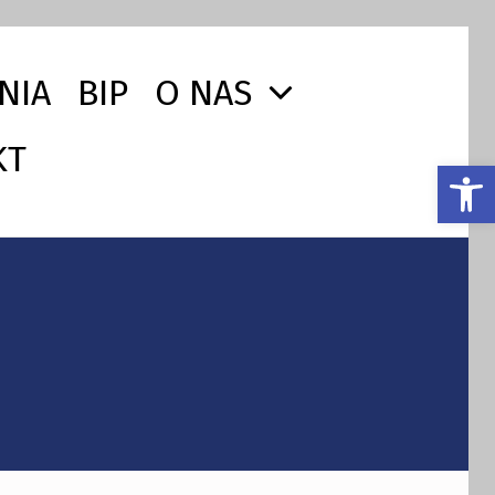
NIA
BIP
O NAS
KT
Otwórz pasek narzędzi