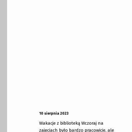
OPUBLIKOWANY:
DODANY PRZEZ:
10 sierpnia 2023
bibliotekabogate
Wakacje z biblioteką Wczoraj na
zajęciach było bardzo pracowicie, ale