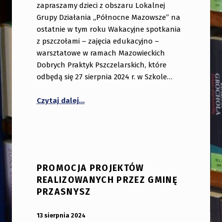
zapraszamy dzieci z obszaru Lokalnej
Grupy Działania „Północne Mazowsze” na
ostatnie w tym roku Wakacyjne spotkania
z pszczołami – zajęcia edukacyjno –
warsztatowe w ramach Mazowieckich
Dobrych Praktyk Pszczelarskich, które
odbędą się 27 sierpnia 2024 r. w Szkole…
“Spotkanie z pszczołami”
Czytaj dalej
…
PROMOCJA PROJEKTÓW
REALIZOWANYCH PRZEZ GMINĘ
PRZASNYSZ
OPUBLIKOWANY:
DODANY PRZEZ:
13 sierpnia 2024
bibliotekabogate