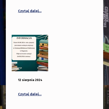
“Promocja projektów realizowanych prz
Czytaj dalej
…
OPUBLIKOWANY:
DODANY PRZEZ:
12 sierpnia 2024
bibliotekabogate
Czytaj dalej…