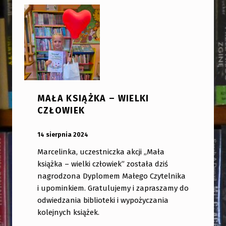
MAŁA KSIĄŻKA – WIELKI
CZŁOWIEK
OPUBLIKOWANY:
DODANY PRZEZ:
14 sierpnia 2024
bibliotekabogate
Marcelinka, uczestniczka akcji „Mała
książka – wielki człowiek” została dziś
nagrodzona Dyplomem Małego Czytelnika
i upominkiem. Gratulujemy i zapraszamy do
odwiedzania biblioteki i wypożyczania
kolejnych książek.