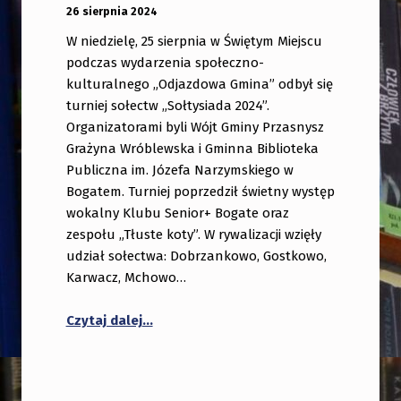
OPUBLIKOWANY:
DODANY PRZEZ:
26 sierpnia 2024
bibliotekabogate
W niedzielę, 25 sierpnia w Świętym Miejscu
podczas wydarzenia społeczno-
kulturalnego „Odjazdowa Gmina” odbył się
turniej sołectw „Sołtysiada 2024”.
Organizatorami byli Wójt Gminy Przasnysz
Grażyna Wróblewska i Gminna Biblioteka
Publiczna im. Józefa Narzymskiego w
Bogatem. Turniej poprzedził świetny występ
wokalny Klubu Senior+ Bogate oraz
zespołu „Tłuste koty”. W rywalizacji wzięły
udział sołectwa: Dobrzankowo, Gostkowo,
Karwacz, Mchowo…
“Jedenasta edycja Sołtysiady już za nam
Czytaj dalej
…