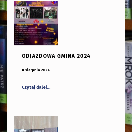
ODJAZDOWA GMINA 2024
OPUBLIKOWANY:
DODANY PRZEZ:
8 sierpnia 2024
bibliotekabogate
“ODJAZDOWA GMINA 2024”
Czytaj dalej
…