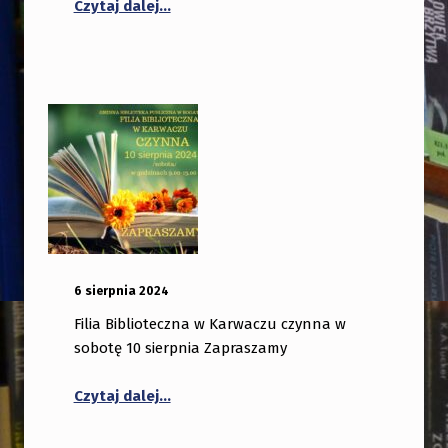
Czytaj dalej…
OPUBLIKOWANY:
DODANY PRZEZ:
6 sierpnia 2024
bibliotekabogate
Filia Biblioteczna w Karwaczu czynna w
sobotę 10 sierpnia Zapraszamy
Czytaj dalej…