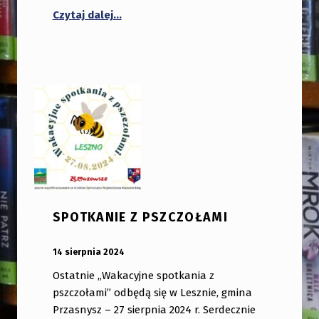
“MAŁA KSIĄŻKA – WIELKI CZŁOWIEK”
Czytaj dalej
…
SPOTKANIE Z PSZCZOŁAMI
OPUBLIKOWANY:
DODANY PRZEZ:
14 sierpnia 2024
bibliotekabogate
Ostatnie „Wakacyjne spotkania z
pszczołami” odbędą się w Lesznie, gmina
Przasnysz – 27 sierpnia 2024 r. Serdecznie