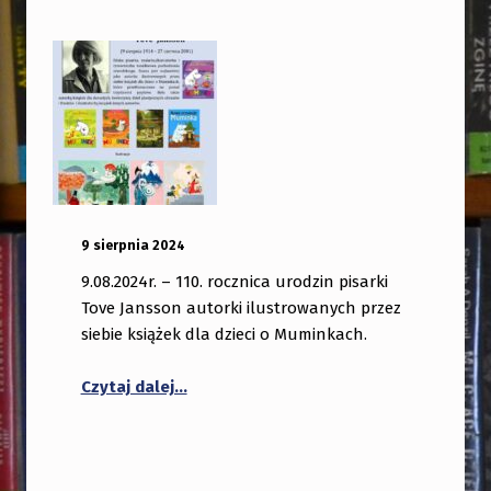
OPUBLIKOWANY:
DODANY PRZEZ:
9 sierpnia 2024
bibliotekabogate
9.08.2024r. – 110. rocznica urodzin pisarki
Tove Jansson autorki ilustrowanych przez
siebie książek dla dzieci o Muminkach.
Czytaj dalej…