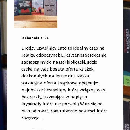
OPUBLIKOWANY:
DODANY PRZEZ:
8 sierpnia 2024
bibliotekabogate
Drodzy Czytelnicy Lato to idealny czas na
relaks, odpoczynek i… czytanie! Serdecznie
zapraszamy do naszej biblioteki, gdzie
czeka na Was bogata oferta książek,
doskonałych na letnie dni. Nasza
wakacyjna oferta książkowa obejmuje:
najnowsze bestsellery, które wciągną Was
bez reszty, trzymające w napięciu
kryminały, które nie pozwolą Wam się od
nich oderwać, romantyczne powieści, które
rozgrzeją…