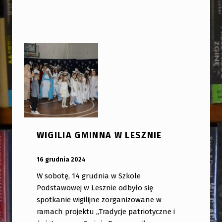
WIGILIA GMINNA W LESZNIE
OPUBLIKOWANY:
DODANY PRZEZ:
16 grudnia 2024
bibliotekabogate
W sobotę, 14 grudnia w Szkole
Podstawowej w Lesznie odbyło się
spotkanie wigilijne zorganizowane w
ramach projektu „Tradycje patriotyczne i