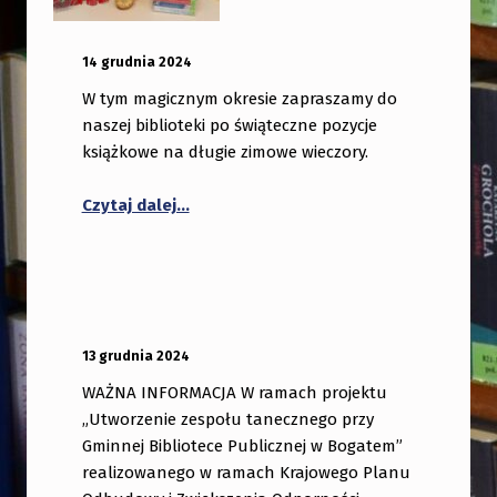
OPUBLIKOWANY:
DODANY PRZEZ:
14 grudnia 2024
bibliotekabogate
W tym magicznym okresie zapraszamy do
naszej biblioteki po świąteczne pozycje
książkowe na długie zimowe wieczory.
Czytaj dalej…
OPUBLIKOWANY:
DODANY PRZEZ:
13 grudnia 2024
bibliotekabogate
WAŻNA INFORMACJA W ramach projektu
„Utworzenie zespołu tanecznego przy
Gminnej Bibliotece Publicznej w Bogatem”
realizowanego w ramach Krajowego Planu