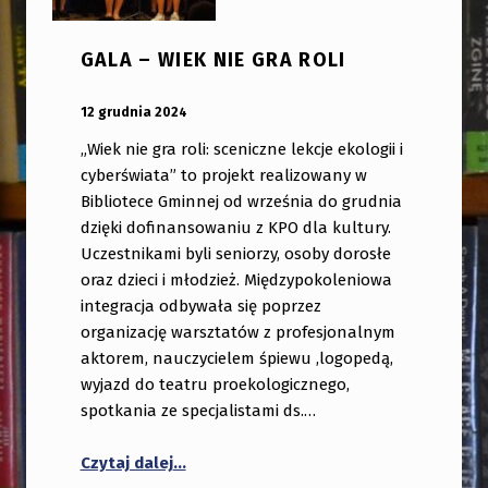
GALA – WIEK NIE GRA ROLI
OPUBLIKOWANY:
DODANY PRZEZ:
12 grudnia 2024
bibliotekabogate
„Wiek nie gra roli: sceniczne lekcje ekologii i
cyberświata” to projekt realizowany w
Bibliotece Gminnej od września do grudnia
dzięki dofinansowaniu z KPO dla kultury.
Uczestnikami byli seniorzy, osoby dorosłe
oraz dzieci i młodzież. Międzypokoleniowa
integracja odbywała się poprzez
organizację warsztatów z profesjonalnym
aktorem, nauczycielem śpiewu ,logopedą,
wyjazd do teatru proekologicznego,
spotkania ze specjalistami ds.…
“GALA – WIEK NIE GRA ROLI”
Czytaj dalej
…