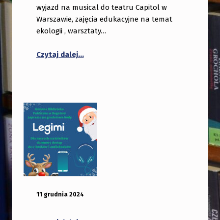
wyjazd na musical do teatru Capitol w
Warszawie, zajęcia edukacyjne na temat
ekologii , warsztaty…
Czytaj dalej…
OPUBLIKOWANY:
DODANY PRZEZ:
11 grudnia 2024
bibliotekabogate