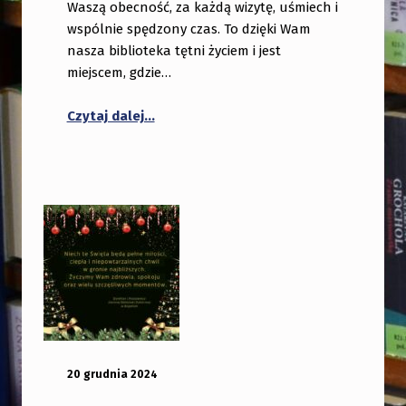
Waszą obecność, za każdą wizytę, uśmiech i
wspólnie spędzony czas. To dzięki Wam
nasza biblioteka tętni życiem i jest
miejscem, gdzie…
Czytaj dalej…
OPUBLIKOWANY:
DODANY PRZEZ:
20 grudnia 2024
bibliotekabogate