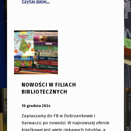
Czytaj dalej…
NOWOŚCI W FILIACH
BIBLIOTECZNYCH
OPUBLIKOWANY:
DODANY PRZEZ:
10 grudnia 2024
bibliotekabogate
Zapraszamy do FB w Dobrzankowie i
Karwaczu po nowości. W najnowszej ofercie
książkowej jest wiele ciekawych tytułów, a