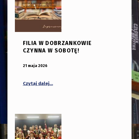
FILIA W DOBRZANKOWIE
CZYNNA W SOBOTĘ!
OPUBLIKOWANY:
DODANY PRZEZ:
21 maja 2026
bibliotekabogate
“Filia w Dobrzankowie czynna w sobotę!
Czytaj dalej
…