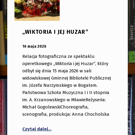
„WIKTORIA I JEJ HUZAR”
OPUBLIKOWANY:
DODANY PRZEZ:
16 maja 2026
bibliotekabogate
Relacja fotograficzna ze spektaklu
operetkowego „Wiktoria i jej Huzar”, który
odbył się dnia 15 maja 2026 w sali
widowiskowej Gminnej Biblioteki Publicznej
im. Józefa Narzymskiego w Bogatem.
Państwowa Szkoła Muzyczna I i II stopnia
im. A. Krzanowskiego w MławieReżyseria:
Michał GogolewskiChoreografia,
scenografia, produkcja: Anna Chocholska
“„Wiktoria i jej Huzar””
Czytaj dalej
…