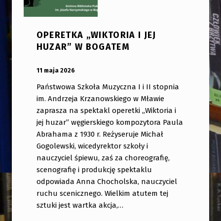
OPERETKA „WIKTORIA I JEJ
HUZAR” W BOGATEM
OPUBLIKOWANY:
DODANY PRZEZ:
11 maja 2026
bibliotekabogate
Państwowa Szkoła Muzyczna I i II stopnia
im. Andrzeja Krzanowskiego w Mławie
zaprasza na spektakl operetki „Wiktoria i
jej huzar” węgierskiego kompozytora Paula
Abrahama z 1930 r. Reżyseruje Michał
Gogolewski, wicedyrektor szkoły i
nauczyciel śpiewu, zaś za choreografię,
scenografię i produkcję spektaklu
odpowiada Anna Chocholska, nauczyciel
ruchu scenicznego. Wielkim atutem tej
sztuki jest wartka akcja,…