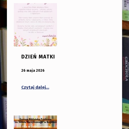
DZIEŃ MATKI
OPUBLIKOWANY:
DODANY PRZEZ:
26 maja 2026
bibliotekabogate
“Dzień Matki”
Czytaj dalej
…