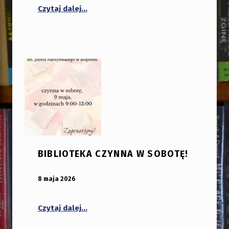
“Operetka „Wiktoria i jej Huzar” w Bog
Czytaj dalej
…
BIBLIOTEKA CZYNNA W SOBOTĘ!
OPUBLIKOWANY:
DODANY PRZEZ:
8 maja 2026
bibliotekabogate
“Biblioteka czynna w sobotę!”
Czytaj dalej
…