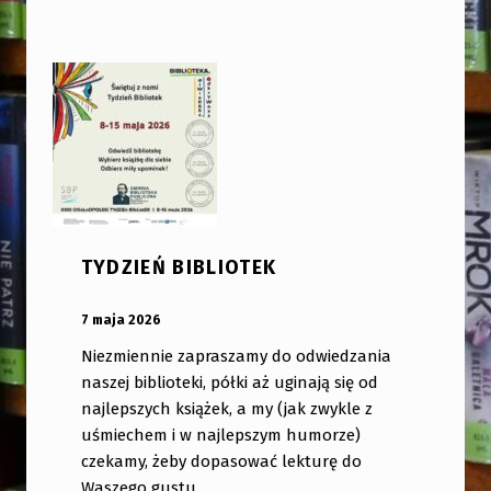
TYDZIEŃ BIBLIOTEK
OPUBLIKOWANY:
DODANY PRZEZ:
7 maja 2026
bibliotekabogate
Niezmiennie zapraszamy do odwiedzania
naszej biblioteki, półki aż uginają się od
najlepszych książek, a my (jak zwykle z
uśmiechem i w najlepszym humorze)
czekamy, żeby dopasować lekturę do
Waszego gustu.