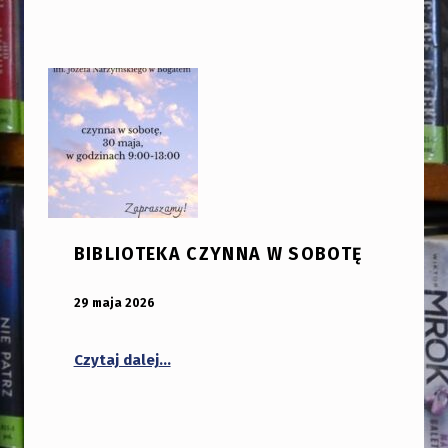
BIBLIOTEKA CZYNNA W SOBOTĘ
OPUBLIKOWANY:
DODANY PRZEZ:
29 maja 2026
bibliotekabogate
“Biblioteka czynna w sobotę”
Czytaj dalej
…