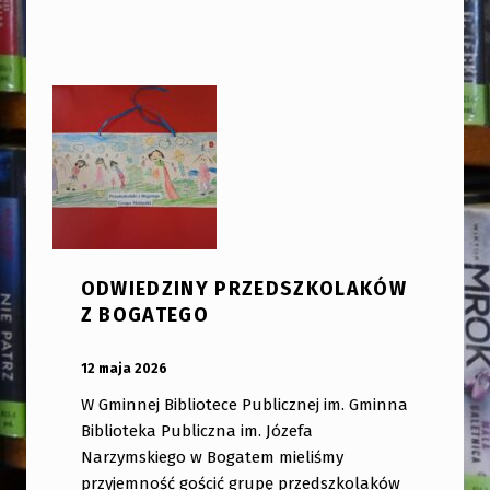
ODWIEDZINY PRZEDSZKOLAKÓW
Z BOGATEGO
OPUBLIKOWANY:
DODANY PRZEZ:
12 maja 2026
bibliotekabogate
W Gminnej Bibliotece Publicznej im. Gminna
Biblioteka Publiczna im. Józefa
Narzymskiego w Bogatem mieliśmy
przyjemność gościć grupę przedszkolaków