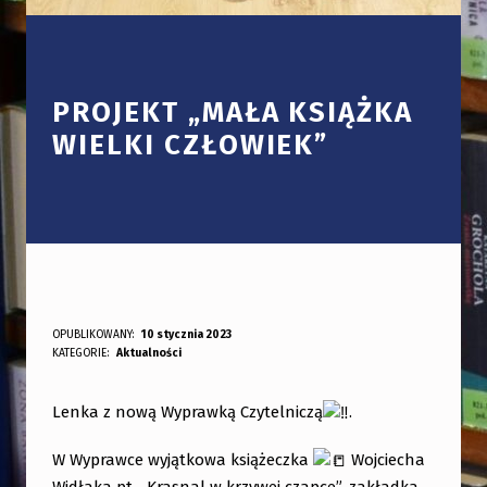
PROJEKT „MAŁA KSIĄŻKA
WIELKI CZŁOWIEK”
P
OPUBLIKOWANY:
10 stycznia 2023
DODANY PRZEZ:
KATEGORIE:
Aktualności
bibliotekabogate
R
O
Lenka z nową Wyprawką Czytelniczą
.
J
W Wyprawce wyjątkowa książeczka
Wojciecha
E
Widłaka pt. „Krasnal w krzywej czapce”, zakładka