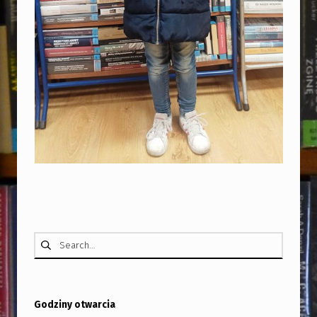
I
E
L
K
I
C
Z
Ł
O
W
Skip back to main navigation
I
Szukaj:
E
K
”
Godziny otwarcia