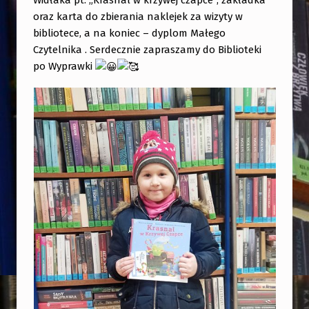
K
oraz karta do zbierania naklejek za wizyty w
T
bibliotece, a na koniec – dyplom Małego
„
Czytelnika . Serdecznie zapraszamy do Biblioteki
po Wyprawki
M
A
Ł
A
K
S
I
Ą
Ż
K
A
W