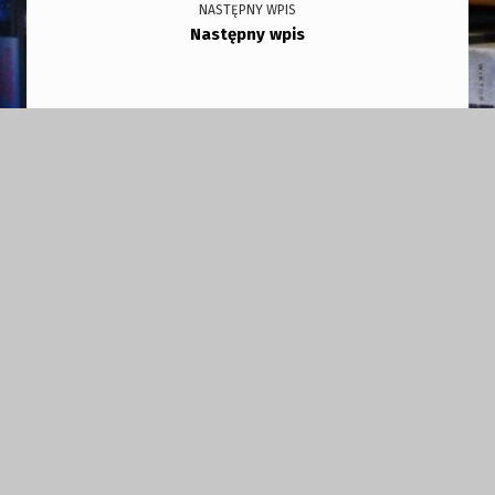
NASTĘPNY WPIS
Następny wpis
Copyright © 2026
GMINNA BIBLIOTEKA PUBLICZNA
AKTUALNOŚCI
OGŁOSZENIA
O NAS
O Bibliotece
Regulamin
Polityka prywatności
PROGRAMY I PROJEKTY
Narodowy Program Rozwoju Czytelnictwa
Dzień Tradycji Mazo
KONTAKT