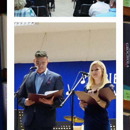
B
O
G
A
T
E
M