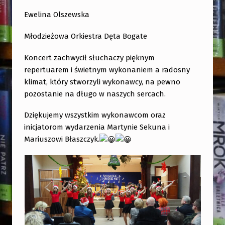
C
I
Ewelina Olszewska
E
Młodzieżowa Orkiestra Dęta Bogate
I
Koncert zachwycił słuchaczy pięknym
G
repertuarem i świetnym wykonaniem a radosny
R
klimat, który stworzyli wykonawcy, na pewno
A
pozostanie na długo w naszych sercach.
J
Dziękujemy wszystkim wykonawcom oraz
C
inicjatorom wydarzenia Martynie Sekuna i
I
Mariuszowi Błaszczyk.
E
M
U
”
W