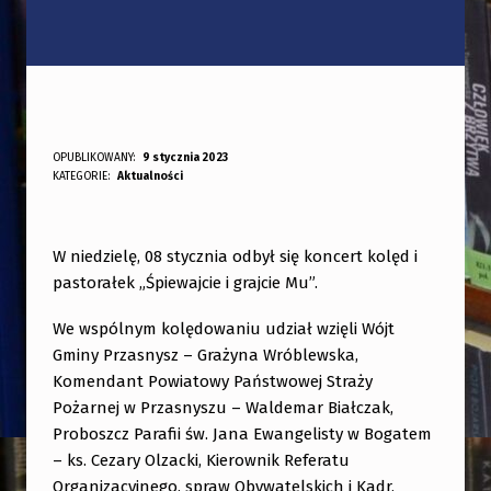
N
OPUBLIKOWANY:
9 stycznia 2023
DODANY PRZEZ:
KATEGORIE:
Aktualności
bibliotekabogate
O
W
O
W niedzielę, 08 stycznia odbył się koncert kolęd i
pastorałek „Śpiewajcie i grajcie Mu”.
R
O
We wspólnym kolędowaniu udział wzięli Wójt
C
Gminy Przasnysz – Grażyna Wróblewska,
Komendant Powiatowy Państwowej Straży
Z
Pożarnej w Przasnyszu – Waldemar Białczak,
N
Proboszcz Parafii św. Jana Ewangelisty w Bogatem
Y
– ks. Cezary Olzacki, Kierownik Referatu
Organizacyjnego, spraw Obywatelskich i Kadr,