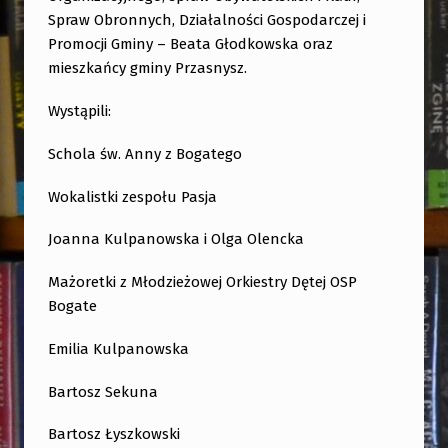
K
Spraw Obronnych, Działalności
Gospodarczej i
O
Promocji Gminy – Beata Głodkowska oraz
N
mieszkańcy gminy Przasnysz.
C
Wystąpili:
E
R
Schola św. Anny z Bogatego
T
Wokalistki zespołu Pasja
„
Ś
Joanna Kulpanowska i Olga Olencka
P
Mażoretki z Młodzieżowej Orkiestry Dętej OSP
I
Bogate
E
Emilia Kulpanowska
W
A
Bartosz Sekuna
J
Bartosz Łyszkowski