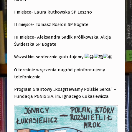
N
K
I miejsce- Laura Rutkowska SP Leszno
U
II miejsce- Tomasz Rosłon SP Bogate
R
S
III miejsce- Aleksandra Sadik Królikowska, Alicja
U
Świderska SP Bogate
P
Wszystkim serdecznie gratulujemy
L
A
O terminie wręczenia nagród poinformujemy
telefonicznie.
S
T
Program Grantowy „Rozgrzewamy Polskie Serca” –
Y
Fundacja PGNiG S.A. im. Ignacego Łukasiewicza
C
Z
N