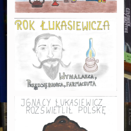
Ł
U
K
A
S
I
E
W
I
C
Z
A
”