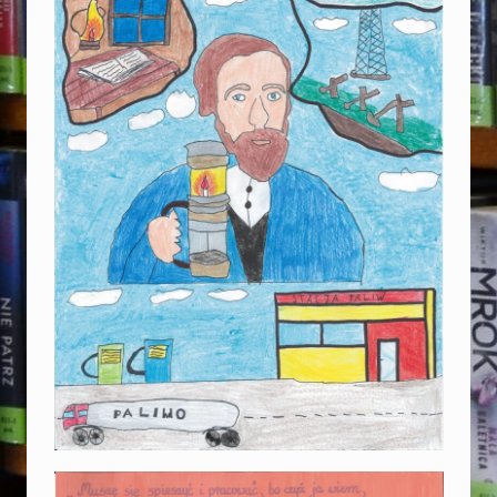
E
G
O
„
P
L
A
K
A
T
P
R
O
M
U