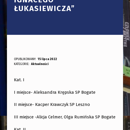
ŁUKASIEWICZA”
W
OPUBLIKOWANY:
15 lipca 2022
DODANY PRZEZ:
KATEGORIE:
Aktualności
bibliotekabogate
Y
N
Kat. I
I
I miejsce- Aleksandra Krępska SP Bogate
K
I
II miejsce- Kacper Krawczyk SP Leszno
K
III miejsce -Alicja Celmer, Olga Rumińska SP Bogate
O
Kat. II