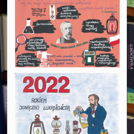
J
Ą
C
Y
R
O
K
I
G
N
A
C
E
G
O