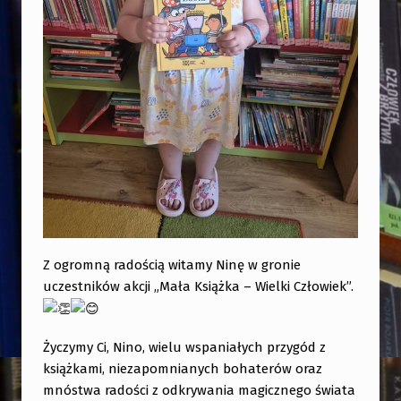
K
A
–
W
I
E
L
K
I
C
Z ogromną radością witamy Ninę w gronie
Z
uczestników akcji „Mała Książka – Wielki Człowiek”.
Ł
O
Życzymy Ci, Nino, wielu wspaniałych przygód z
W
książkami, niezapomnianych bohaterów oraz
I
mnóstwa radości z odkrywania magicznego świata