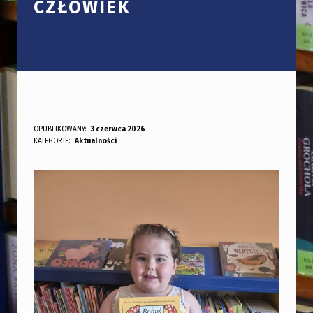
CZŁOWIEK
M
OPUBLIKOWANY:
3 czerwca 2026
DODANY PRZEZ:
KATEGORIE:
Aktualności
bibliotekabogate
A
Ł
A
K
S
I
Ą
Ż