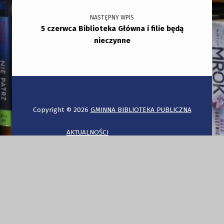
NASTĘPNY WPIS
5 czerwca Biblioteka Główna i filie będą
nieczynne
Copyright © 2026
GMINNA BIBLIOTEKA PUBLICZNA
AKTUALNOŚCI
OGŁOSZENIA
O NAS
O Bibliotece
Regulamin
Polityka prywatności
PROGRAMY I PROJEKTY
Narodowy Program Rozwoju Czytelnictwa
Dzień Tradycji Mazo
KONTAKT