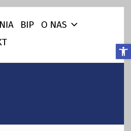
NIA
BIP
O NAS
KT
Otwórz pasek narzędzi