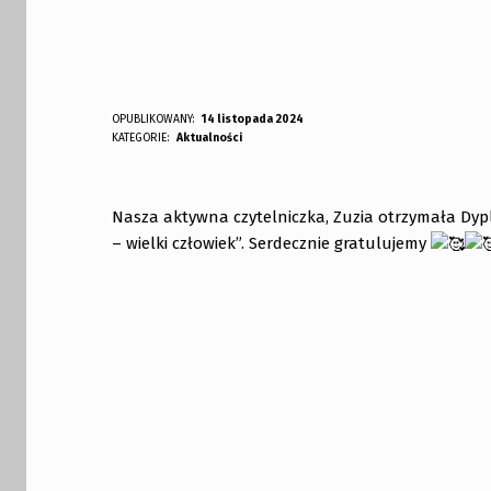
M
OPUBLIKOWANY:
14 listopada 2024
DODANY PRZEZ:
KATEGORIE:
Aktualności
bibliotekabogate
A
Ł
Nasza aktywna czytelniczka, Zuzia otrzymała Dyp
A
– wielki człowiek”. Serdecznie gratulujemy
K
S
Skip back to main navigation
I
Ą
Ż