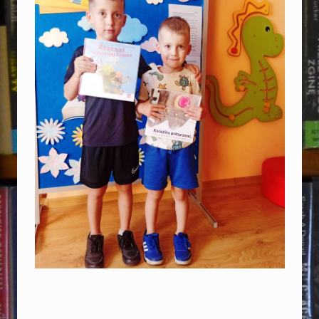
A
–
W
I
E
L
K
I
C
Z
Ł
O
W
I
E
Skip back to main navigation