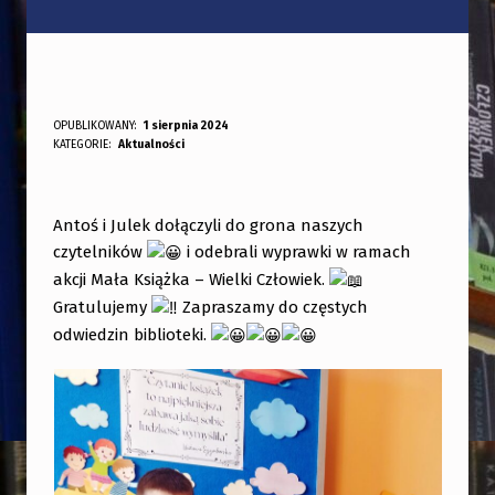
„
OPUBLIKOWANY:
1 sierpnia 2024
DODANY PRZEZ:
KATEGORIE:
Aktualności
bibliotekabogate
M
A
Ł
Antoś i Julek dołączyli do grona naszych
czytelników
i odebrali wyprawki w ramach
A
akcji Mała Książka – Wielki Człowiek.
K
Gratulujemy
Zapraszamy do częstych
S
odwiedzin biblioteki.
I
Ą
Ż
K