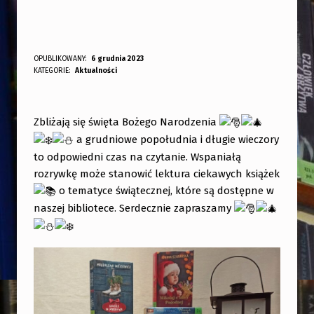
K
OPUBLIKOWANY:
6 grudnia 2023
DODANY PRZEZ:
KATEGORIE:
Aktualności
bibliotekabogate
S
I
Ą
Zbliżają się święta Bożego Narodzenia
a grudniowe popołudnia i długie wieczory
Ż
to odpowiedni czas na czytanie. Wspaniałą
K
rozrywkę może stanowić lektura ciekawych książek
I
o tematyce świątecznej, które są dostępne w
N
naszej bibliotece. Serdecznie zapraszamy
A
Ś
W
I