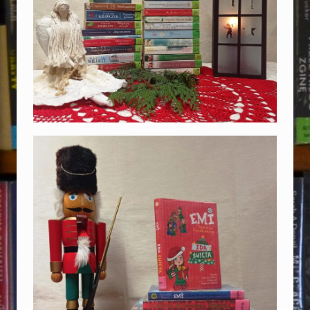
Ę
T
A