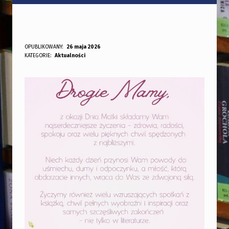
D
OPUBLIKOWANY:
26 maja 2026
DODANY PRZEZ:
KATEGORIE:
Aktualności
bibliotekabogate
Z
I
E
Ń
M
A
T
K
I