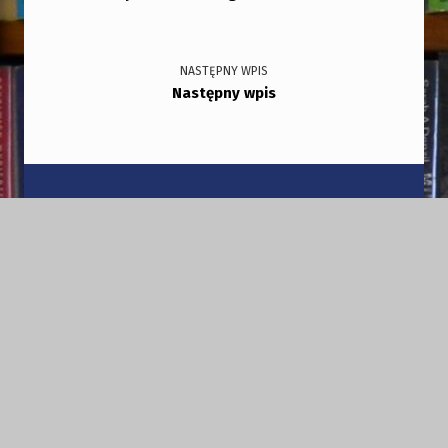
NASTĘPNY WPIS
Następny wpis
Copyright © 2026
GMINNA BIBLIOTEKA PUBLICZNA
AKTUALNOŚCI
OGŁOSZENIA
O NAS
O Bibliotece
Regulamin
Polityka prywatności
PROGRAMY I PROJEKTY
Narodowy Program Rozwoju Czytelnictwa
Dzień Tradycji Mazo
KONTAKT