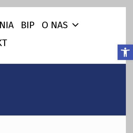
NIA
BIP
O NAS
KT
Otwórz pasek narzędzi