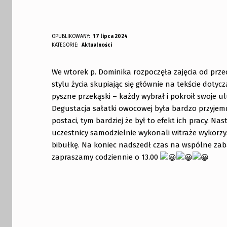
OPUBLIKOWANY:
17 lipca 2024
DODANY PRZEZ:
KATEGORIE:
Aktualności
bibliotekabogate
We wtorek p. Dominika rozpoczęła zajęcia od prz
stylu życia skupiając się głównie na tekście doty
pyszne przekąski – każdy wybrał i pokroił swoje 
Degustacja sałatki owocowej była bardzo przyjem
postaci, tym bardziej że był to efekt ich pracy. Na
uczestnicy samodzielnie wykonali witraże wykorzy
bibułkę. Na koniec nadszedł czas na wspólne zaba
zapraszamy codziennie o 13.00